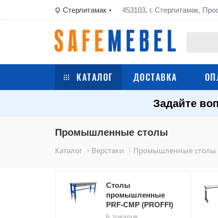
Стерлитамак
453103, г. Стерлитамак, Про
КАТАЛОГ
ДОСТАВКА
ОП
Задайте воп
Сейфы
Шкафы металлические
Промышленные столы
Каталог
Верстаки
Промышленные столы
Стеллажи металлические
Верстаки
Столы
промышленные
PRF-CMP (PROFFI)
Тележки
6 товаров