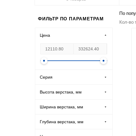
Производственная мебель
По попу
ФИЛЬТР ПО ПАРАМЕТРАМ
Кол-во 
Медицинская мебель
Цена
Оборудование для общепита
Лабораторная мебель
Почтовые ящики
Серия
Woker (
40
)
Опломбирование и опечатывание
Высота верстака, мм
ВТ (
2
)
665 (
29
)
Системы хранения
Ширина верстака, мм
СВ (
1
)
720 (
6
)
633 (
2
)
Банковское оборудование
Глубина верстака, мм
803 (
16
)
700 (
2
)
500 (
4
)
825 (
2
)