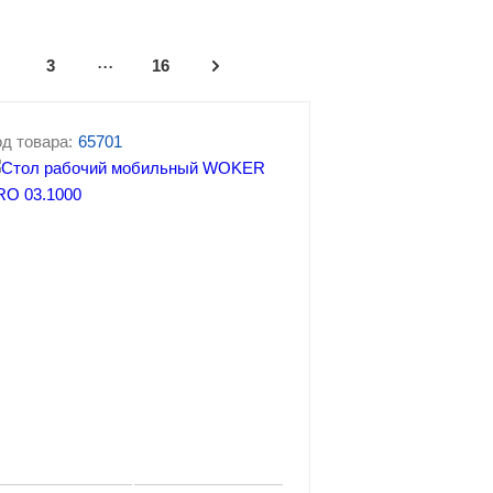
...
3
16
д товара:
65701