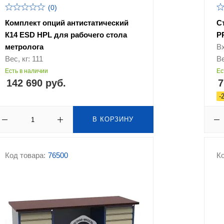
(0)
Комплект опций антистатический
С
К14 ESD HPL для рабочего стола
P
метролога
В
Вес, кг: 111
Ве
Есть в наличии
Ес
142 690 руб.
7
-
В КОРЗИНУ
Код товара:
76500
Ко