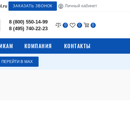
Личный кабинет
l.ru
ЗАКАЗАТЬ ЗВОНОК
8 (800) 550-14-99
0
0
0
8 (495) 740-22-23
ИКАМ
КОМПАНИЯ
КОНТАКТЫ
ПЕРЕЙТИ В МАХ
е
Верстаки для гаража
Верстаки для автосервиса
олы
Сварочные столы
Стулья промышленные
я