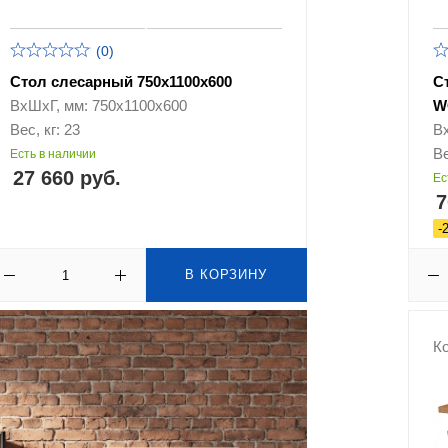
(0)
Стол слесарный 750х1100х600
С
ВхШхГ, мм: 750х1100х600
W
Вес, кг: 23
В
Ве
Есть в наличии
27 660 руб.
Ес
7
-
В КОРЗИНУ
Ко