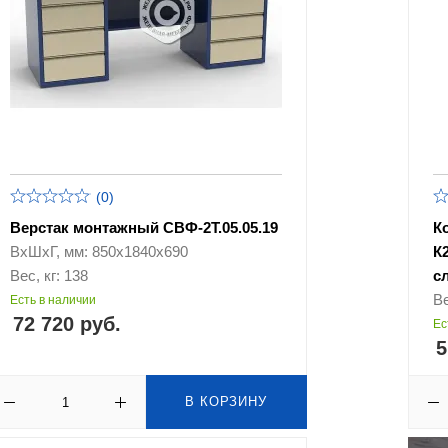
(0)
Верстак монтажный СВФ-2Т.05.05.19
К
ВхШхГ, мм: 850х1840х690
К
Вес, кг: 138
с
Ве
Есть в наличии
72 720 руб.
Ес
5
В КОРЗИНУ