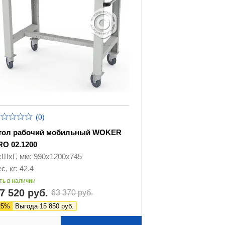
(0)
тол рабочий мобильный WOKER
RO 02.1200
хШхГ, мм: 990х1200х745
с, кг: 42.4
ть в наличии
7 520 руб.
63 370 руб.
25%
Выгода 15 850 руб.