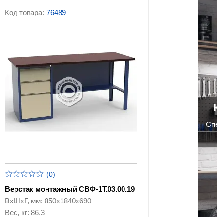
Код товара:
76489
Cп
(0)
Верстак монтажный СВФ-1Т.03.00.19
ВхШхГ, мм: 850х1840х690
Вес, кг: 86.3