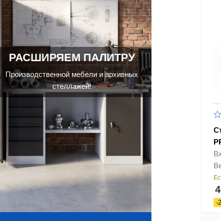
РАСШИРЯЕМ ПАЛИТРУ
Производственной мебели и архивных
стеллажей!
С
P
В
Ве
Ес
4
-