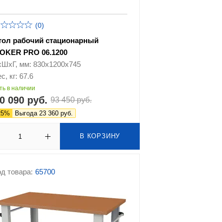
(0)
тол рабочий стационарный
OKER PRO 06.1200
хШхГ, мм: 830х1200х745
с, кг: 67.6
ть в наличии
0 090 руб.
93 450 руб.
25%
Выгода 23 360 руб.
В КОРЗИНУ
д товара:
65700