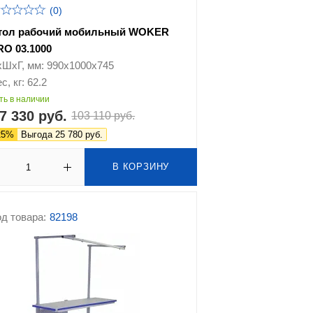
(0)
тол рабочий мобильный WOKER
RO 03.1000
хШхГ, мм: 990х1000х745
с, кг: 62.2
ть в наличии
7 330 руб.
103 110 руб.
25%
Выгода 25 780 руб.
В КОРЗИНУ
д товара:
82198