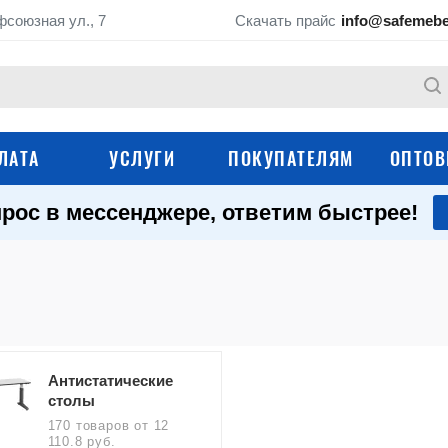
фсоюзная ул., 7
Скачать прайс
info@safemebe
ЛАТА
УСЛУГИ
ПОКУПАТЕЛЯМ
ОПТОВ
рос в мессенджере, ответим быстрее!
Верстаки столярны
Слесарные верстаки
Школьные ученические
Верстаки Практик
верстаки
Складные верстаки
Промышленные ст
Антистатические
Подкатные столы, стойки и
Аксессуары и
столы
тележки
комплектующие дл
верстаков
170 товаров
от 12
110.8 руб.