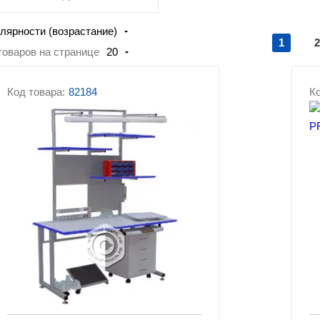
Столы для торцовочных пил
лярности (возрастание)
1
2
товаров на странице
20
Код товара:
82184
Ко